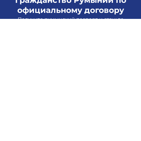
Гражданство Румынии по
официальному договору
Получите румынский паспорт и станьте
гражданином ЕС за 1 год. Гарантия результата от
Immigrant House.
Получите консультацию,
оставив заявку